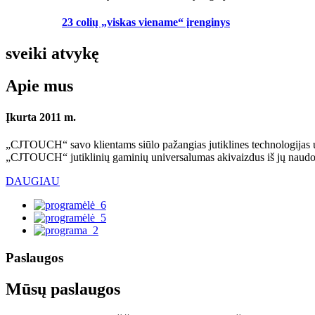
23 colių „viskas viename“ įrenginys
sveiki atvykę
Apie mus
Įkurta 2011 m.
„CJTOUCH“ savo klientams siūlo pažangias jutiklines technologijas u
„CJTOUCH“ jutiklinių gaminių universalumas akivaizdus iš jų naudojim
DAUGIAU
Paslaugos
Mūsų paslaugos