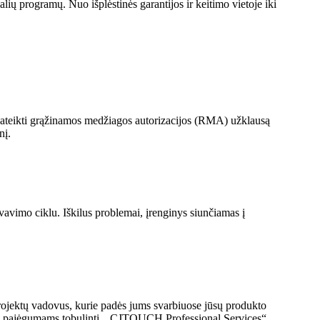
ų programų. Nuo išplėstinės garantijos ir keitimo vietoje iki
pateikti grąžinamos medžiagos autorizacijos (RMA) užklausą
nį.
vavimo ciklu. Iškilus problemai, įrenginys siunčiamas į
ojektų vadovus, kurie padės jums svarbiuose jūsų produkto
ms pajėgumams tobulinti, „CJTOUCH Professional Services“