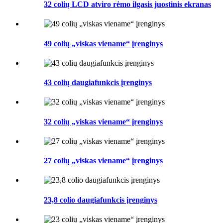
32 colių LCD atviro rėmo ilgasis juostinis ekranas
49 colių „viskas viename“ įrenginys
43 colių daugiafunkcis įrenginys
32 colių „viskas viename“ įrenginys
27 colių „viskas viename“ įrenginys
23,8 colio daugiafunkcis įrenginys