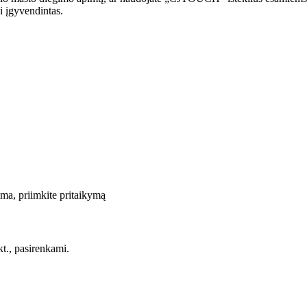
i įgyvendintas.
ma, priimkite pritaikymą
., pasirenkami.