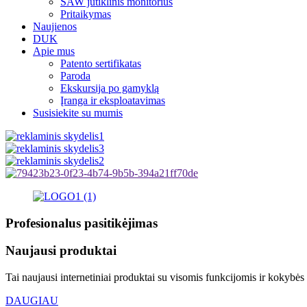
SAW jutiklinis monitorius
Pritaikymas
Naujienos
DUK
Apie mus
Patento sertifikatas
Paroda
Ekskursija po gamyklą
Įranga ir eksploatavimas
Susisiekite su mumis
Profesionalus pasitikėjimas
Naujausi produktai
Tai naujausi internetiniai produktai su visomis funkcijomis ir kokybės
DAUGIAU