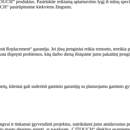
UCH“ produktus. Pasirinkite reikiamą aptarnavimo lygį iš mūsų speciali
OUCH“ pasirūpinsime kiekvienu žingsniu.
placement“ garantija. Jei jūsų įrenginiui reikia remonto, tereikia 
a išspręsti problemos, kitą darbo dieną išsiųsime jums pakaitinį įrengi
etų, klientai gali suderinti gaminio garantiją su planuojamu gaminio gy
i ir tinkamai įgyvendinti projektus, suteikdami jums atsidavusius pr
delio masto diegimo apimtį, ar naudojate „CJTOUCH“ išteklius esamie