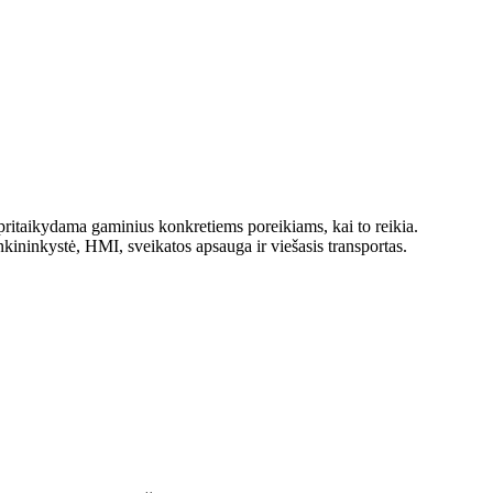
ritaikydama gaminius konkretiems poreikiams, kai to reikia.
ininkystė, HMI, sveikatos apsauga ir viešasis transportas.