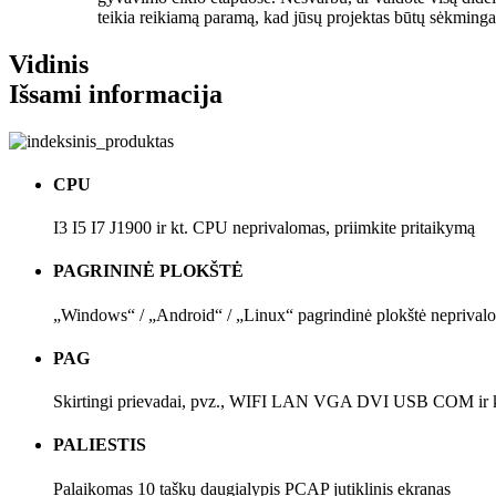
teikia reikiamą paramą, kad jūsų projektas būtų sėkminga
Vidinis
Išsami informacija
CPU
I3 I5 I7 J1900 ir kt. CPU neprivalomas, priimkite pritaikymą
PAGRININĖ PLOKŠTĖ
„Windows“ / „Android“ / „Linux“ pagrindinė plokštė neprivalo
PAG
Skirtingi prievadai, pvz., WIFI LAN VGA DVI USB COM ir kt
PALIESTIS
Palaikomas 10 taškų daugialypis PCAP jutiklinis ekranas