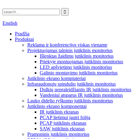
English
Pradžia
Produktai
Reklama ir konferencijos viskas viename
Projektuojamas talpinis jutiklinis monitorius
Išlenktas žaidimų jutiklinis monitorius
Priekyje montuojamas jutiklinis monitorius
LED apšvietimo jutiklinis monitorius
Galinio montavimo jutiklinis monitorius
Jutiklinio ekrano kompiuteriai
Infraraudonųjų spindulių jutiklinis monitorius
Dulkių nepraleidžiantis IR jutiklinis monitorius
Vandeniui atsparus IR jutiklinis monitorius
Lauko didelio ryškumo jutiklinis monitorius
Jutiklinio ekrano komponentai
IR jutiklinis ekranas
PCAP lietimui jautri folija
PCAP jutiklinis ekranas
SAW jutiklinis ekranas
Pramoninis jutiklinis monitorius