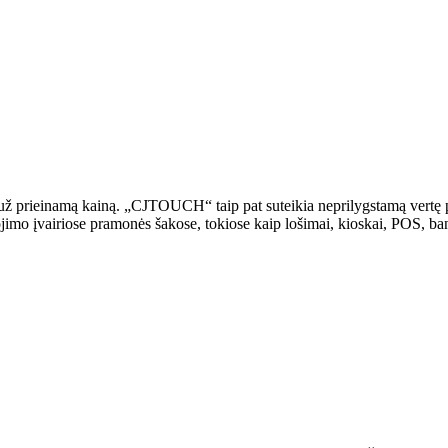
ž prieinamą kainą. „CJTOUCH“ taip pat suteikia neprilygstamą vertę p
o įvairiose pramonės šakose, tokiose kaip lošimai, kioskai, POS, bank