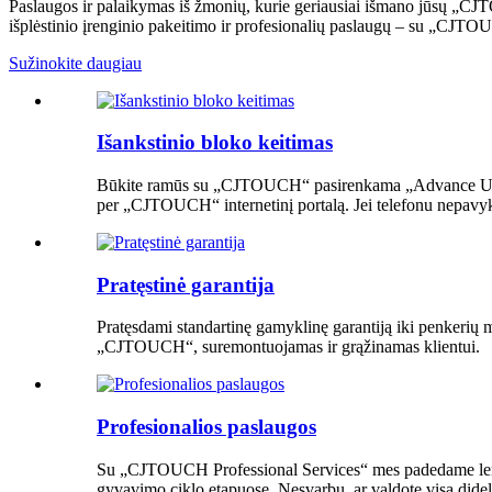
Paslaugos ir palaikymas iš žmonių, kurie geriausiai išmano jūsų „CJTO
išplėstinio įrenginio pakeitimo ir profesionalių paslaugų – su „CJT
Sužinokite daugiau
Išankstinio bloko keitimas
Būkite ramūs su „CJTOUCH“ pasirenkama „Advance Unit Re
per „CJTOUCH“ internetinį portalą. Jei telefonu nepavykst
Pratęstinė garantija
Pratęsdami standartinę gamyklinę garantiją iki penkerių m
„CJTOUCH“, suremontuojamas ir grąžinamas klientui.
Profesionalios paslaugos
Su „CJTOUCH Professional Services“ mes padedame lengva
gyvavimo ciklo etapuose. Nesvarbu, ar valdote visą di